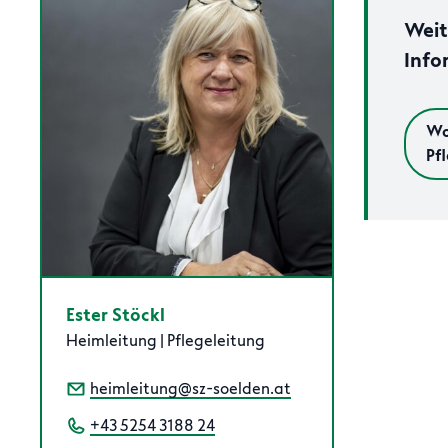
Weit
Info
Wo
Pf
Ester Stöckl
Heimleitung | Pflegeleitung
heimleitung@sz-soelden.at
+43 5254 3188 24