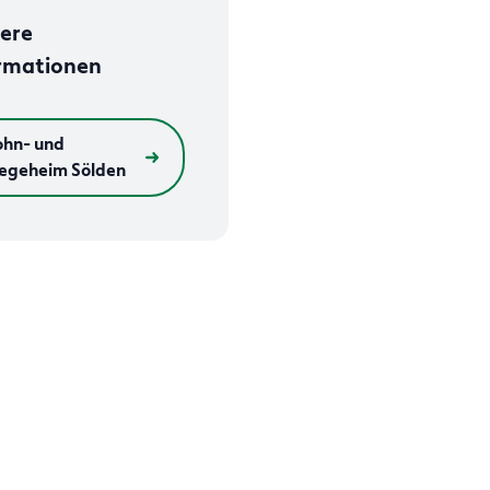
ere
rmationen
hn- und
legeheim Sölden