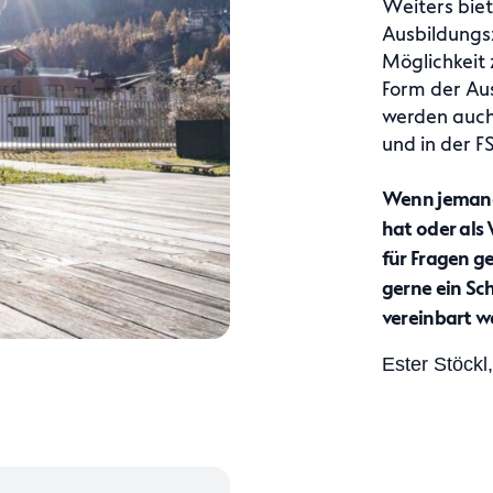
Weiters biet
Ausbildungs
Möglichkeit 
Form der Aus
werden auch 
und in der 
Wenn jemand 
hat oder als 
für Fragen g
gerne ein S
vereinbart w
Ester Stöckl