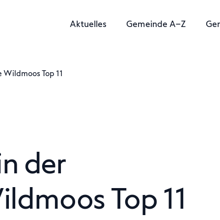
Aktuelles
Gemeinde A–Z
Ge
e Wildmoos Top 11
n der
ldmoos Top 11