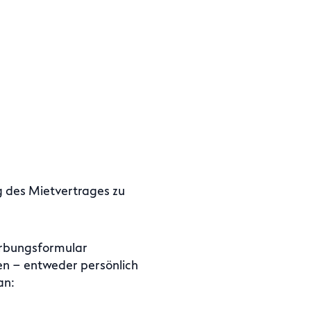
g des Mietvertrages zu
erbungsformular
chen – entweder persönlich
an: