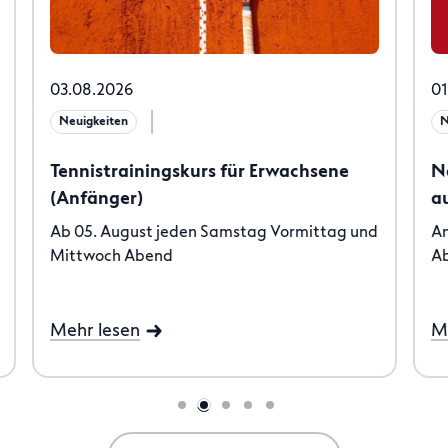
03.08.2026
01
Neuigkeiten
N
Tennistrainingskurs für Erwachsene
N
(Anfänger)
a
Ab 05. August jeden Samstag Vormittag und
An
Mittwoch Abend
Ab
Mehr lesen
M