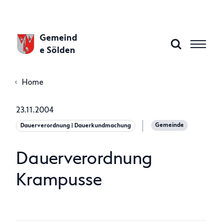
Gemeind
e Sölden
Home
Aktuelles
23.11.2004
Gemeinde
Dauerverordnung | Dauerkundmachung
Gemeinde A–Z
Dauerverordnung
Gemeindeamt
Krampusse
Politik