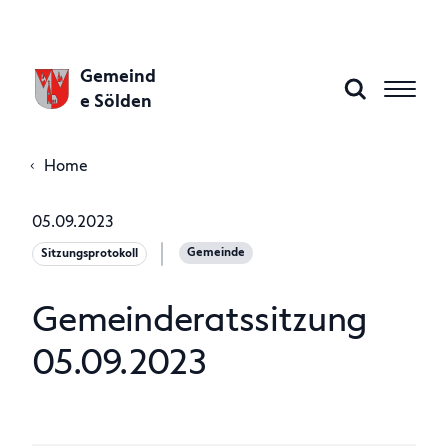
Gemeind
e Sölden
Home
Aktuelles
05.09.2023
Gemeinde
Sitzungsprotokoll
Gemeinde A–Z
Gemeinderatssitzung
Gemeindeamt
05.09.2023
Politik