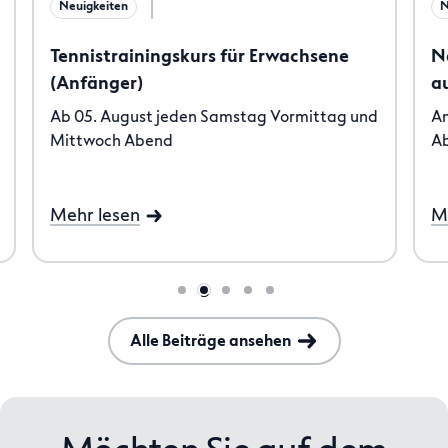
Neuigkeiten
N
Tennistrainingskurs für Erwachsene
N
(Anfänger)
a
Ab 05. August jeden Samstag Vormittag und
An
Mittwoch Abend
Ab
Mehr lesen
M
Alle Beiträge ansehen