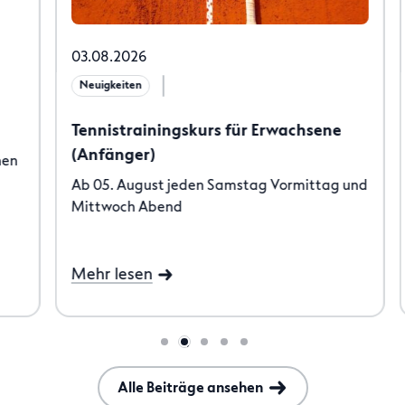
03.08.2026
01
Neuigkeiten
N
Tennistrainingskurs für Erwachsene
N
(Anfänger)
a
Ab 05. August jeden Samstag Vormittag und
An
Mittwoch Abend
Ab
Mehr lesen
M
Alle Beiträge ansehen