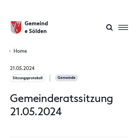
Gemeind
e Sölden
Home
Aktuelles
21.05.2024
Gemeinde
Sitzungsprotokoll
Gemeinde A–Z
Gemeinderatssitzung
Gemeindeamt
21.05.2024
Politik