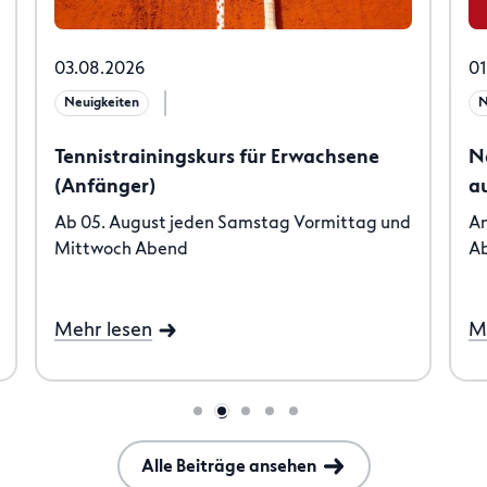
03.08.2026
01
Neuigkeiten
N
Tennistrainingskurs für Erwachsene
N
(Anfänger)
a
Ab 05. August jeden Samstag Vormittag und
An
Mittwoch Abend
Ab
Mehr lesen
M
Alle Beiträge ansehen