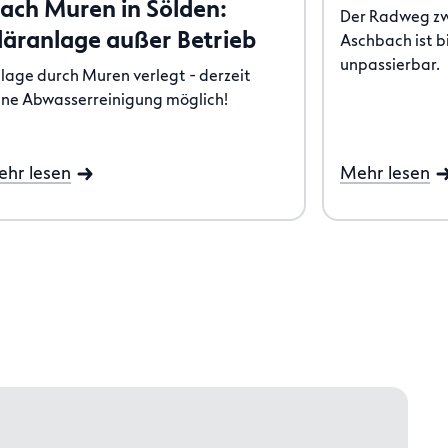
ach Muren in Sölden:
Der Radweg zw
läranlage außer Betrieb
Aschbach ist b
unpassierbar.
lage durch Muren verlegt - derzeit
ine Abwasserreinigung möglich!
hr lesen
Mehr lesen