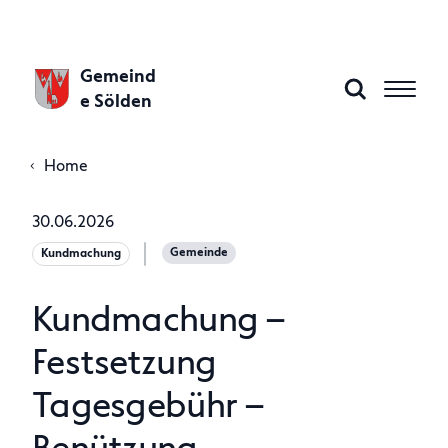
Gemeind
e Sölden
Home
Aktuelles
30.06.2026
Gemeinde
Kundmachung
Gemeinde A–Z
Kundmachung –
Gemeindeamt
Festsetzung
Tagesgebühr –
Politik