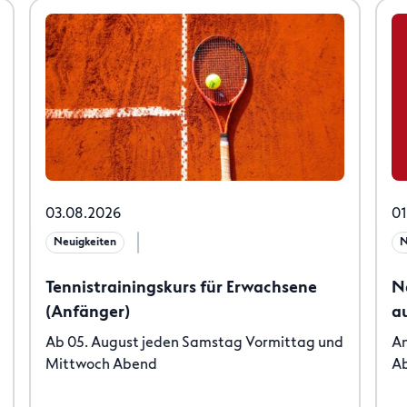
03.08.2026
01
Neuigkeiten
N
Tennistrainingskurs für Erwachsene
N
(Anfänger)
a
Ab 05. August jeden Samstag Vormittag und
An
Mittwoch Abend
Ab