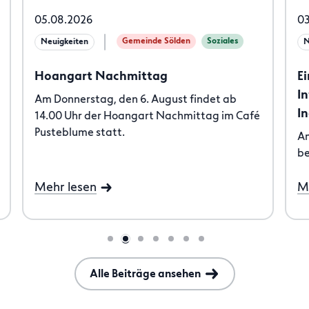
05.08.2026
03
Gemeinde Sölden
Soziales
Neuigkeiten
N
Hoangart Nachmittag
E
I
Am Donnerstag, den 6. August findet ab
I
14.00 Uhr der Hoangart Nachmittag im Café
Pusteblume statt.
Am
b
Mehr lesen
M
Alle Beiträge ansehen