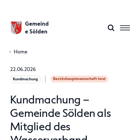
Gemeind
e Sölden
Home
Aktuelles
22.06.2026
Bezirkshauptmannschaft Imst
Kundmachung
Gemeinde A–Z
Kundmachung –
Gemeindeamt
Gemeinde Sölden als
Mitglied des
Politik