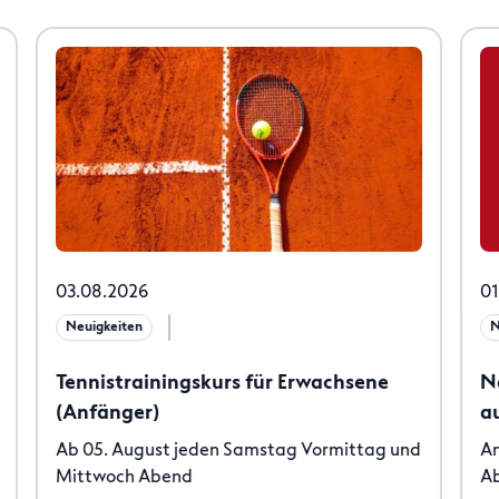
03.08.2026
01
Neuigkeiten
N
Tennistrainingskurs für Erwachsene
N
(Anfänger)
a
Ab 05. August jeden Samstag Vormittag und
An
Mittwoch Abend
Ab