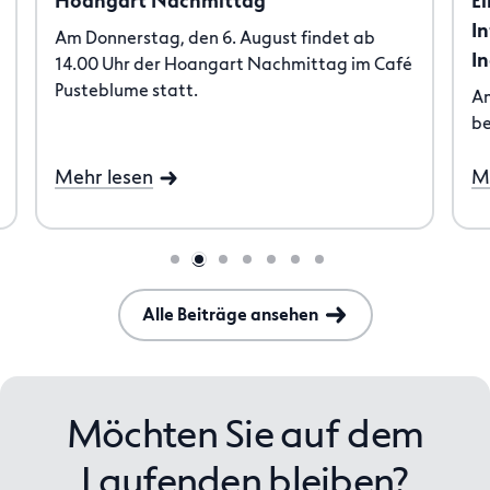
Hoangart Nachmittag
E
I
Am Donnerstag, den 6. August findet ab
I
14.00 Uhr der Hoangart Nachmittag im Café
Pusteblume statt.
Am
b
Mehr lesen
M
Alle Beiträge ansehen
Möchten Sie auf dem
Laufenden bleiben?