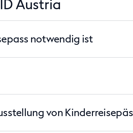
ID Austria
sepass notwendig ist
usstellung von Kinderreisepä
persönlich