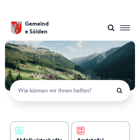
Gemeind
e Sölden
Aktuelles
Gemeinde A–Z
© Ötztal Tourismus, Christoph Bayer
Wie können wir Ihnen helfen?
Gemeindeamt
Politik