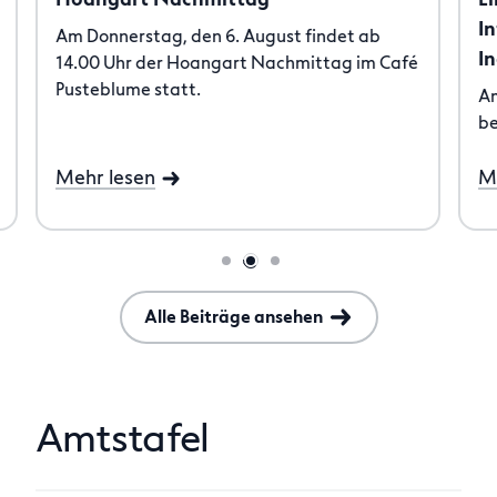
I
Am Donnerstag, den 6. August findet ab
I
14.00 Uhr der Hoangart Nachmittag im Café
Pusteblume statt.
Am
b
Mehr lesen
M
Alle Beiträge ansehen
Amtstafel