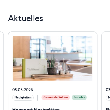
Aktuelles
05.08.2026
03
Gemeinde Sölden
Soziales
Neuigkeiten
N
Hoangart Nachmittag
E