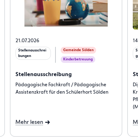
21.07.2026
14
Gemeinde Sölden
Stellenausschrei
S
bungen
g
Kinderbetreuung
Stellenausschreibung
S
Pädagogische Fachkraft / Pädagogische
Di
Assistenzkraft für den Schülerhort Sölden
Kr
Pf
(M
Mehr lesen
M