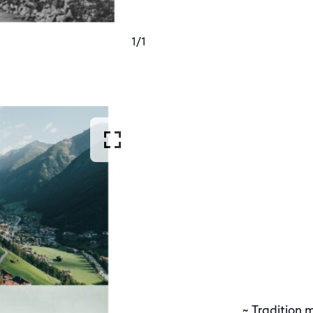
1/1
~ Tradition m