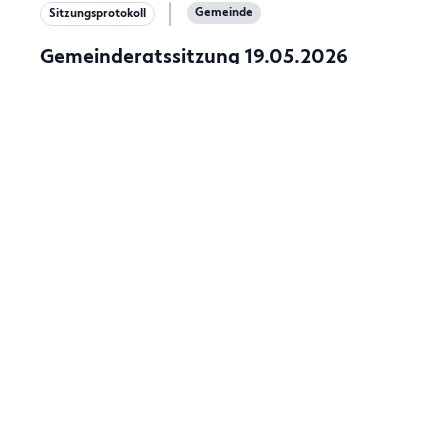
Gemeinde
Sitzungsprotokoll
Gemeinderatssitzung 19.05.2026
31.03.2026
Gemeinde
Sitzungsprotokoll
Gemeinderatssitzung 31.03.2026
30.01.2026
Gemeinde
Dauerverordnung | Dauerkundmachung
Dauerverordnung Festsetzung einer Waldu