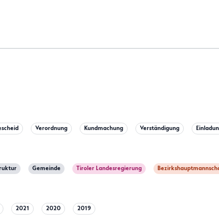
escheid
Verordnung
Kundmachung
Verständigung
Einladu
truktur
Gemeinde
Tiroler Landesregierung
Bezirkshauptmannscha
2021
2020
2019