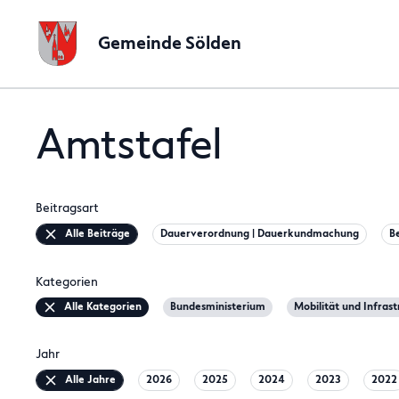
Gemeinde Sölden
Amtstafel
Beitragsart
Alle Beiträge
Dauerverordnung | Dauerkundmachung
B
Kategorien
Alle Kategorien
Bundesministerium
Mobilität und Infras
Jahr
Alle Jahre
2026
2025
2024
2023
2022